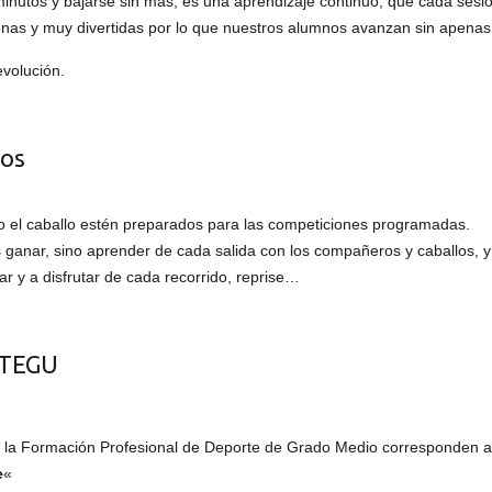
 minutos y bajarse sin más, es una aprendizaje continuo, que cada ses
nas y muy divertidas por lo que nuestros alumnos avanzan sin apenas 
volución.
sos
omo el caballo estén preparados para las competiciones programadas.
ganar, sino aprender de cada salida con los compañeros y caballos, y 
 y a disfrutar de cada recorrido, reprise…
 TEGU
la Formación Profesional de Deporte de Grado Medio corresponden a l
e
«