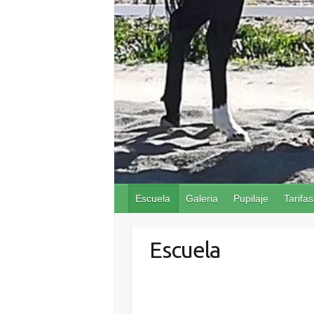
Escuela
Galeria
Pupilaje
Tarifas
Escuela