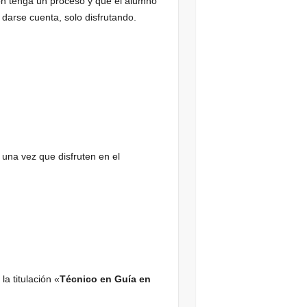
ión tenga un proceso y que el alumno
darse cuenta, solo disfrutando.
una vez que disfruten en el
a titulación «
Técnico en Guía en